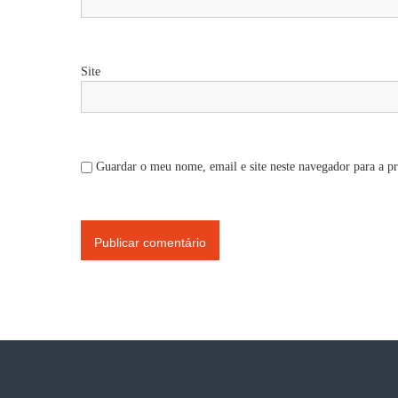
t
i
Site
g
o
Guardar o meu nome, email e site neste navegador para a p
s