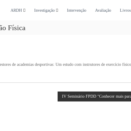
ARDH
Investigação
Intervenção
Avaliação
Livros
ão Física
stores de academias desportivas: Um estudo com instrutores de exercício físi
IV Seminário FPDD “Conhecer mais para 