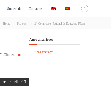
Sociedade
Contactos
Home
Projects
11º Congresso Nacional de Educação Física
Anos anteriores
Anos anteriores
co”. Cliquem
aqui
incluir melhor”