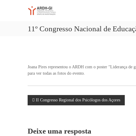
A
S
A
k
R
d
i
a
D
p
p
H
11º Congresso Nacional de Educaç
t
t
-
o
a
G
c
ç
I
o
ã
n
o
t
,
e
Joana Pires representou o ARDH com o poster “Liderança de ge
R
n
para ver todas as fotos do evento.
e
t
n
d
i
N
m
II Congresso Regional dos Psicólogos dos Açores
e
n
a
t
o
v
Deixe uma resposta
e