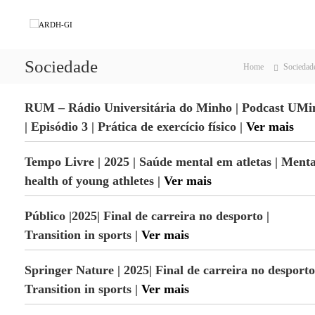
S
k
A
A
d
i
R
a
p
D
p
Sociedade
t
Home
Sociedad
H
t
o
a
-
c
ç
RUM – Rádio Universitária do Minho | Podcast UMi
G
o
ã
I
o
n
| Episódio 3 | Prática de exercício físico |
Ver mais
,
t
R
e
Tempo Livre | 2025 | Saúde mental em atletas | Menta
e
n
n
health of young athletes |
Ver mais
t
d
i
m
Público |2025| Final de carreira no desporto |
e
Transition in sports |
Ver mais
n
t
o
Springer Nature | 2025|
Final de carreira no desporto
e
Transition in sports |
Ver mais
D
e
s