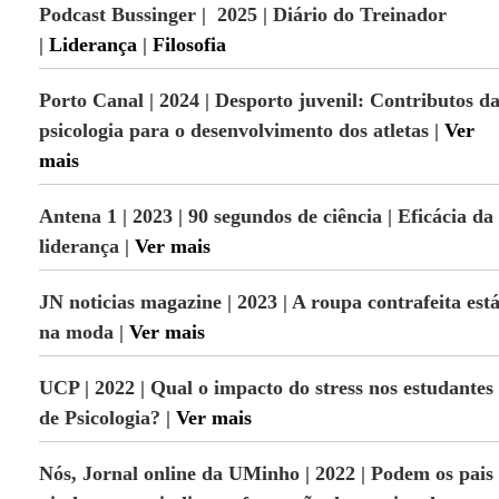
Podcast Bussinger | 2025 | Diário do Treinador
e
n
|
Liderança
|
Filosofia
v
o
Porto Canal | 2024 | Desporto juvenil: Contributos d
l
v
psicologia para o desenvolvimento dos atletas
|
Ver
i
mais
m
e
n
Antena 1 | 2023 | 90 segundos de ciência | Eficácia da
t
o
liderança |
Ver mais
H
u
JN noticias magazine | 2023 | A roupa contrafeita est
m
a
na moda |
Ver mais
n
o
UCP | 2022 |
Qual o impacto do stress nos estudantes
de Psicologia?
|
Ver mais
Nós, Jornal online da UMinho | 2022 | Podem os pais