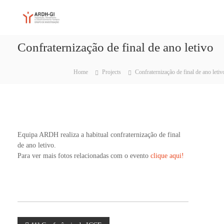
S
A
A
k
d
i
R
a
p
D
p
Confraternização de final de ano letivo
t
H
t
o
a
-
c
ç
Home
Projects
Confraternização de final de ano letiv
G
ã
o
I
o
n
,
t
R
e
e
n
n
t
d
Equipa ARDH realiza a habitual confraternização de final
i
de ano letivo.
m
Para ver mais fotos relacionadas com o evento
clique aqui!
e
n
t
o
e
D
e
s