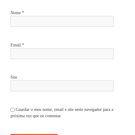
e
Nome
*
a
r
t
Email
*
i
g
Site
o
s
Guardar o meu nome, email e site neste navegador para a
próxima vez que eu comentar.