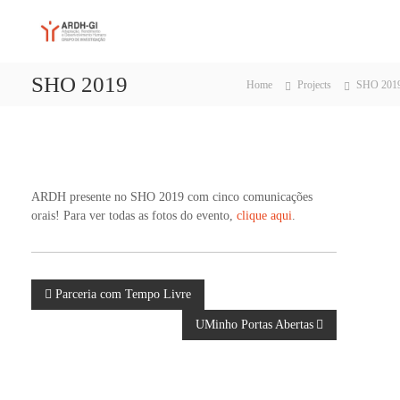
S
A
A
k
d
i
R
a
p
D
p
SHO 2019
t
Home
Projects
SHO 201
H
t
o
a
-
c
ç
G
ã
o
I
o
n
,
t
R
e
ARDH presente no SHO 2019 com cinco comunicações
e
n
orais! Para ver todas as fotos do evento,
clique aqui
.
n
t
d
i
m
e
N
Parceria com Tempo Livre
n
t
UMinho Portas Abertas
a
o
e
D
v
e
s