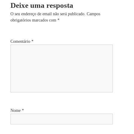
Deixe uma resposta
e
e
n
O seu endereço de email não será publicado.
Campos
v
g
obrigatórios marcados com
o
*
l
a
v
i
Comentário
*
m
ç
e
n
ã
t
o
H
o
u
m
d
a
n
o
e
Nome
*
a
r