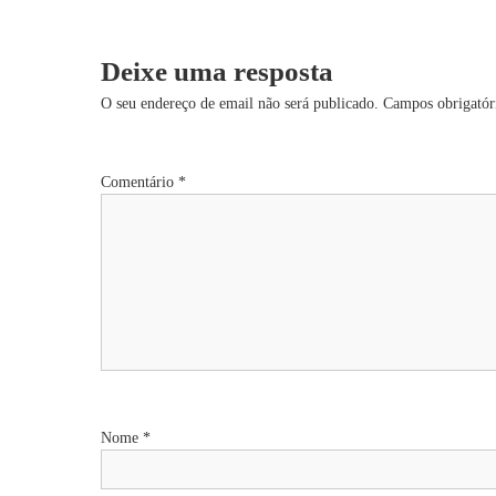
a
v
Deixe uma resposta
e
O seu endereço de email não será publicado.
Campos obrigató
g
Comentário
*
a
ç
ã
o
d
Nome
*
e