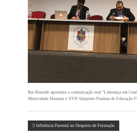
D
e
s
e
n
v
o
l
v
i
m
e
n
t
o
Rui Resende apresenta a comunicação oral “Liderança em Conte
H
Motricidade Humana e XVII Simpósio Paulista de Educação Físi
u
m
a
n
N
Influência Parental no Desporto de Formação
o