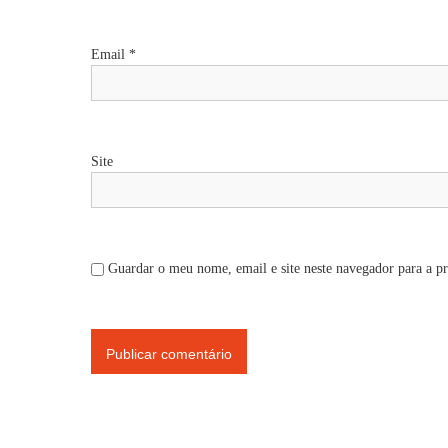
a
r
Email
*
t
i
Site
g
o
Guardar o meu nome, email e site neste navegador para a p
s