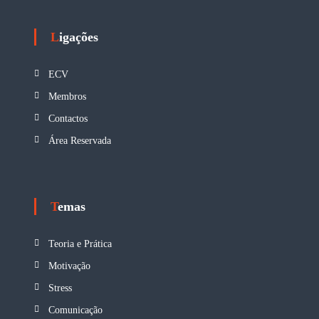
ç
ã
Ligações
o
ECV
Membros
d
Contactos
e
Área Reservada
a
r
Temas
t
Teoria e Prática
i
Motivação
Stress
g
Comunicação