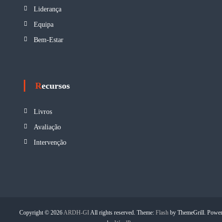
o
Liderança
s
Equipa
Bem-Estar
Recursos
Livros
Avaliação
Intervenção
Copyright © 2026
ARDH-GI
All rights reserved. Theme:
Flash
by ThemeGrill. Powe