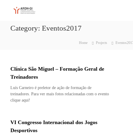
S
A
A
k
d
i
R
a
p
D
p
Category:
Eventos2017
t
H
t
o
a
-
c
ç
Home
Projects
Eventos201
G
ã
o
I
o
n
,
t
R
e
e
Clínica São Miguel – Formação Geral de
n
n
Treinadores
t
d
i
Luís Carneiro é preletor de ação de formação de
m
treinadores. Para ver mais fotos relacionadas com o evento
e
n
clique aqui!
t
o
e
D
VI Congresso Internacional dos Jogos
e
Desportivos
s