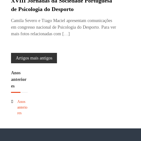
XVIII Jornadas da Sociedade Portuguesa
de Psicologia do Desporto
Camila Severo e Tiago Maciel apresentam comunicações
em congresso nacional de Psicologia do Desporto. Para ver
mais fotos relacionadas com […]
N
Artigos mais antigos
a
Anos
anterior
v
es
e
Anos
anterio
res
g
a