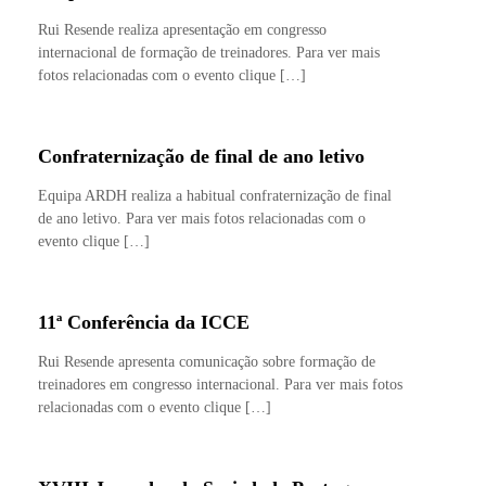
e
Rui Resende realiza apresentação em congresso
n
internacional de formação de treinadores. Para ver mais
v
o
fotos relacionadas com o evento clique […]
l
v
i
m
Confraternização de final de ano letivo
e
n
Equipa ARDH realiza a habitual confraternização de final
t
de ano letivo. Para ver mais fotos relacionadas com o
o
evento clique […]
H
u
m
a
11ª Conferência da ICCE
n
o
Rui Resende apresenta comunicação sobre formação de
treinadores em congresso internacional. Para ver mais fotos
relacionadas com o evento clique […]